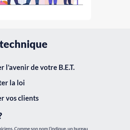
 technique
r l’avenir de votre B.E.T.
er la loi
r vos clients
?
hniciens. Comme son nom l’indique, un bureau