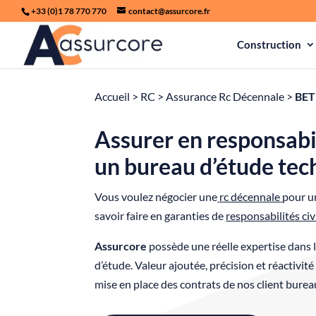
+33 (0)1 78 770 770
contact@assurcore.fr
Construction
Accueil
>
RC
>
Assurance Rc Décennale
>
BET
Assurer en responsabil
un bureau d’étude tec
Vous voulez négocier une
rc décennale
pour u
savoir faire en garanties de
responsabilités civ
Assurcore
possède une réelle expertise dans 
d’étude. Valeur ajoutée, précision et réactivit
mise en place des contrats de nos client bure