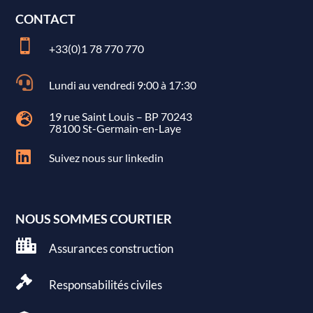
CONTACT

+33(0)1 78 770 770

Lundi au vendredi 9:00 à 17:30
19 rue Saint Louis – BP 70243

78100 St-Germain-en-Laye

Suivez nous sur linkedin
NOUS SOMMES COURTIER

Assurances construction

Responsabilités civiles