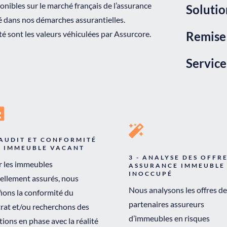
nibles sur le marché français de l’assurance
Solutio
é dans nos démarches assurantielles.
ité sont les valeurs véhiculées par Assurcore.
Remise 
Service


 AUDIT ET CONFORMITÉ
I IMMEUBLE VACANT
3 - ANALYSE DES OFFR
 les immeubles
ASSURANCE IMMEUBLE
INOCCUPÉ
ellement assurés, nous
Nous analysons les offres de
fions la conformité du
partenaires assureurs
rat et/ou recherchons des
d’immeubles en risques
tions en phase avec la réalité