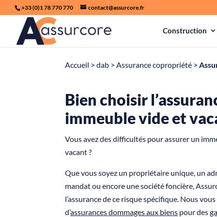
+33 (0)1 78 770 770
contact@assurcore.fr
Construction
Accueil
>
dab
>
Assurance copropriété
>
Assu
Bien choisir l’assuran
immeuble vide et vac
Vous avez des difficultés pour assurer un imm
vacant ?
Que vous soyez un propriétaire unique, un ad
mandat ou encore une société foncière, Assur
l’assurance de ce risque spécifique. Nous vo
d’
assurances dommages aux biens
pour des
ga