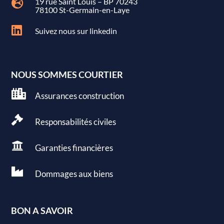
19 rue Saint Louis – BP 70243

78100 St-Germain-en-Laye

Suivez nous sur linkedin
NOUS SOMMES COURTIER

Assurances construction

Responsabilités civiles

Garanties
financières

Dommages aux
biens
BON A SAVOIR