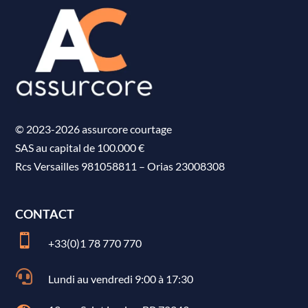
© 2023-2026 assurcore courtage
SAS au capital de 100.000 €
Rcs Versailles 981058811
–
Orias 23008308
CONTACT

+33(0)1 78 770 770

Lundi au vendredi 9:00 à 17:30