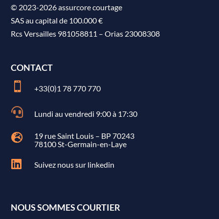
© 2023-2026 assurcore courtage
SAS au capital de 100.000 €
Rcs Versailles 981058811
–
Orias 23008308
CONTACT

+33(0)1 78 770 770

Lundi au vendredi 9:00 à 17:30
19 rue Saint Louis – BP 70243

78100 St-Germain-en-Laye

Suivez nous sur linkedin
NOUS SOMMES COURTIER