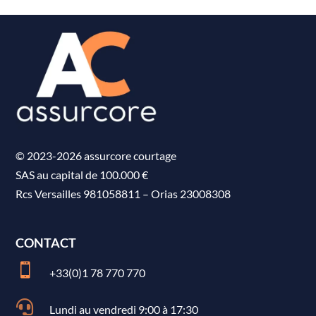
© 2023-2026 assurcore courtage
SAS au capital de 100.000 €
Rcs Versailles 981058811
–
Orias 23008308
CONTACT

+33(0)1 78 770 770

Lundi au vendredi 9:00 à 17:30