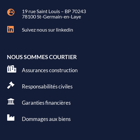
19 rue Saint Louis – BP 70243

78100 St-Germain-en-Laye

Suivez nous sur linkedin
NOUS SOMMES COURTIER

Assurances construction

Responsabilités civiles

Garanties
financières

Dommages aux
biens