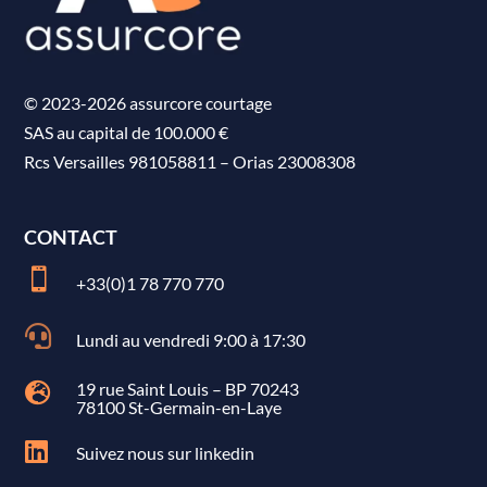
© 2023-2026 assurcore courtage
SAS au capital de 100.000 €
Rcs Versailles 981058811
–
Orias 23008308
CONTACT

+33(0)1 78 770 770

Lundi au vendredi 9:00 à 17:30
19 rue Saint Louis – BP 70243

78100 St-Germain-en-Laye

Suivez nous sur linkedin