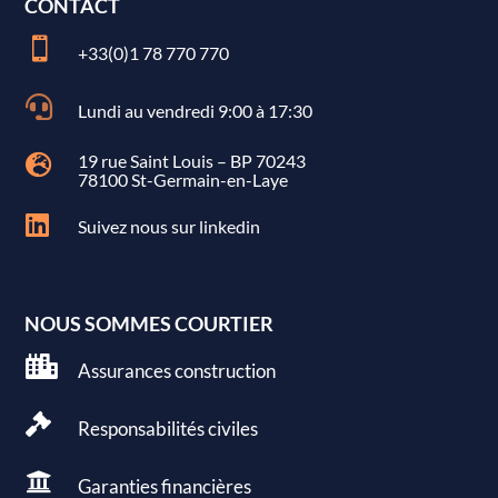
CONTACT

+33(0)1 78 770 770

Lundi au vendredi 9:00 à 17:30
19 rue Saint Louis – BP 70243

78100 St-Germain-en-Laye

Suivez nous sur linkedin
NOUS SOMMES COURTIER

Assurances construction

Responsabilités civiles

Garanties
financières