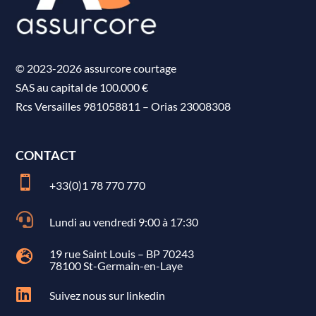
© 2023-2026 assurcore courtage
SAS au capital de 100.000 €
Rcs Versailles 981058811
–
Orias 23008308
CONTACT

+33(0)1 78 770 770

Lundi au vendredi 9:00 à 17:30
19 rue Saint Louis – BP 70243

78100 St-Germain-en-Laye

Suivez nous sur linkedin