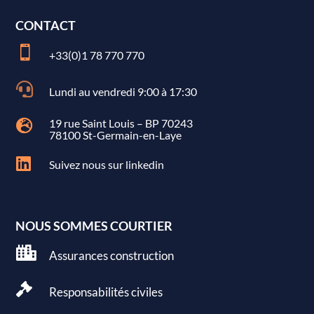
CONTACT

+33(0)1 78 770 770

Lundi au vendredi 9:00 à 17:30
19 rue Saint Louis – BP 70243

78100 St-Germain-en-Laye

Suivez nous sur linkedin
NOUS SOMMES COURTIER

Assurances construction

Responsabilités civiles