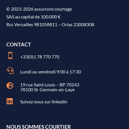
© 2023-2026 assurcore courtage
SAS au capital de 100.000 €
Rcs Versailles 981058811
–
Orias 23008308
CONTACT

+33(0)1 78 770 770

Lundi au vendredi 9:00 à 17:30
19 rue Saint Louis – BP 70243

78100 St-Germain-en-Laye

Suivez nous sur linkedin
NOUS SOMMES COURTIER