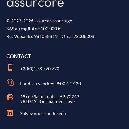
© 2023-2026 assurcore courtage
SAS au capital de 100.000 €
Rcs Versailles 981058811
–
Orias 23008308
CONTACT

+33(0)1 78 770 770

Lundi au vendredi 9:00 à 17:30
19 rue Saint Louis – BP 70243

78100 St-Germain-en-Laye

Suivez nous sur linkedin